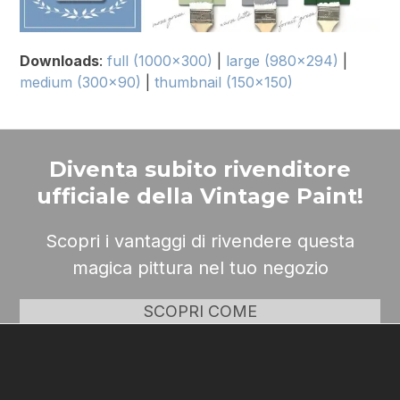
Downloads
:
full (1000x300)
|
large (980x294)
|
medium (300x90)
|
thumbnail (150x150)
Diventa subito rivenditore
ufficiale della Vintage Paint!
Scopri i vantaggi di rivendere questa
magica pittura nel tuo negozio
SCOPRI COME