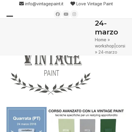
Skip
info@vintagepaint.it
Love Vintage Paint
to
Facebook
YouTube
Instagram
content
24-
Open
Close
marzo
mobile
mobile
Home
»
menu
menu
workshop|corsi
»
24-marzo