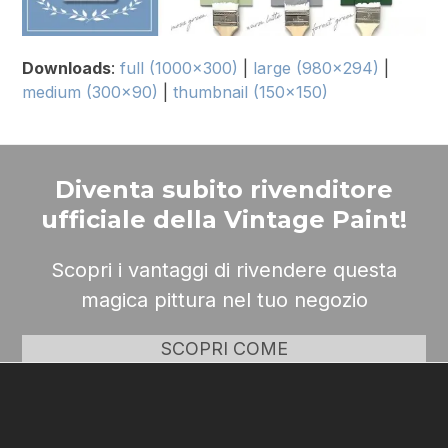
Downloads
:
full (1000x300)
|
large (980x294)
|
medium (300x90)
|
thumbnail (150x150)
Diventa subito rivenditore
ufficiale della Vintage Paint!
Scopri i vantaggi di rivendere questa
magica pittura nel tuo negozio
SCOPRI COME