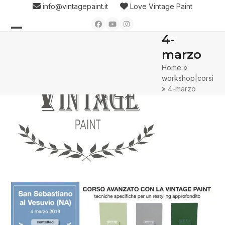
Skip
info@vintagepaint.it
Love Vintage Paint
to
Facebook
YouTube
Instagram
content
4-
Open
Close
marzo
mobile
mobile
Home
»
menu
menu
workshop|corsi
»
4-marzo