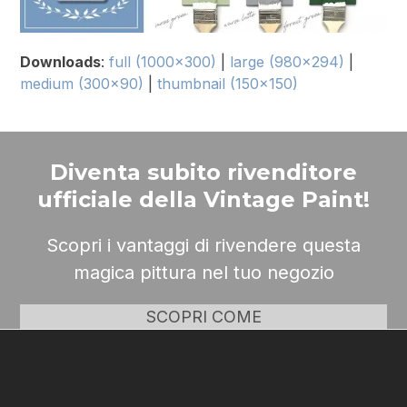
Downloads
:
full (1000x300)
|
large (980x294)
|
medium (300x90)
|
thumbnail (150x150)
Diventa subito rivenditore
ufficiale della Vintage Paint!
Scopri i vantaggi di rivendere questa
magica pittura nel tuo negozio
SCOPRI COME