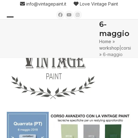
Skip
info@vintagepaint.it
Love Vintage Paint
to
Facebook
YouTube
Instagram
content
6-
Open
Close
maggio
mobile
mobile
Home
»
menu
menu
workshop|corsi
»
6-maggio