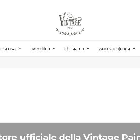
e si usa
rivenditori
chi siamo
workshop|corsi
ore ufficiale della Vintage Pain