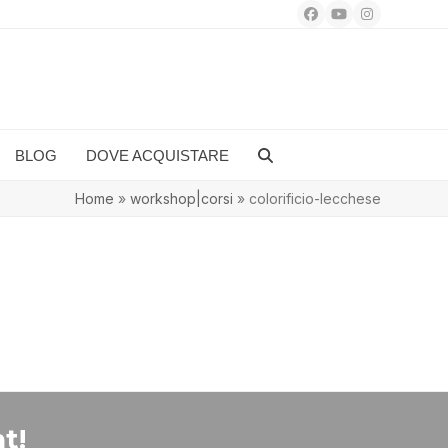
Facebook
YouTube
Instagram
BLOG
DOVE ACQUISTARE
Home
»
workshop|corsi
»
colorificio-lecchese
t!