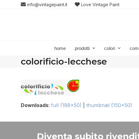
Skip
info@vintagepaint.it
Love Vintage Paint
to
content
home
prodotti
colori
com
colorificio-lecchese
Downloads
:
full (188x50)
|
thumbnail (150x50)
Diventa subito rivendit