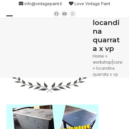
Skip
info@vintagepaint.it
Love Vintage Paint
to
Facebook
YouTube
Instagram
content
locandi
Open
Close
na
mobile
mobile
quarrat
menu
menu
a x vp
Home
»
workshop|corsi
»
locandina
quarrata x vp