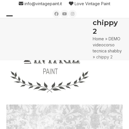
Skip
info@vintagepaint.it
Love Vintage Paint
to
Facebook
YouTube
Instagram
content
chippy
Open
Close
2
mobile
mobile
Home
»
DEMO
menu
menu
videocorso
tecnica shabby
»
chippy 2