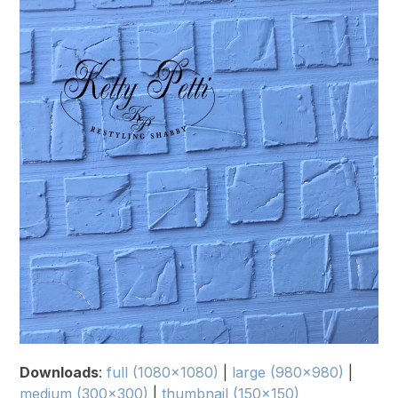
Downloads
:
full (1080x1080)
|
large (980x980)
|
medium (300x300)
|
thumbnail (150x150)