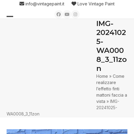
Skip
info@vintagepaint.it
Love Vintage Paint
to
Facebook
YouTube
Instagram
content
IMG-
Open
Close
2024102
mobile
mobile
5-
menu
menu
WA000
8_3_11zo
n
Home
»
Come
realizzare
l’effetto finti
mattoni faccia a
vista
»
IMG-
20241025-
WA0008_3_11zon