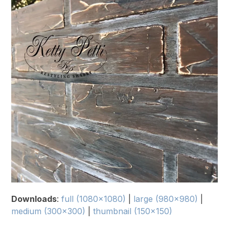
Downloads
:
full (1080x1080)
|
large (980x980)
|
medium (300x300)
|
thumbnail (150x150)