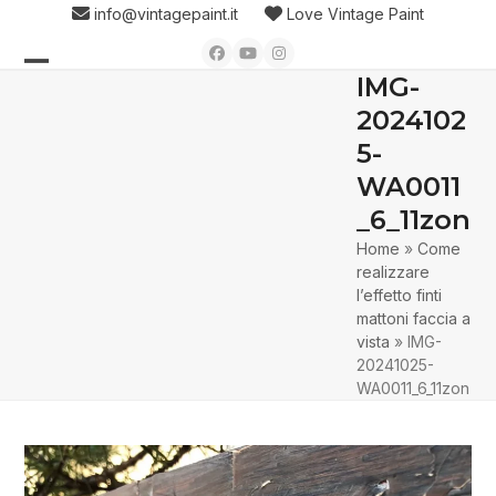
Skip
info@vintagepaint.it
Love Vintage Paint
to
Facebook
YouTube
Instagram
content
IMG-
Open
Close
2024102
mobile
mobile
5-
menu
menu
WA0011
_6_11zon
Home
»
Come
realizzare
l’effetto finti
mattoni faccia a
vista
»
IMG-
20241025-
WA0011_6_11zon