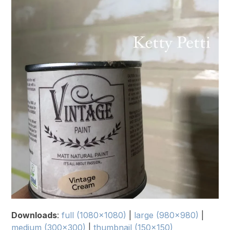
Downloads
:
full (1080x1080)
|
large (980x980)
|
medium (300x300)
|
thumbnail (150x150)