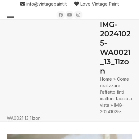
Skip
info@vintagepaint.it
Love Vintage Paint
to
Facebook
YouTube
Instagram
content
IMG-
Open
Close
2024102
mobile
mobile
5-
menu
menu
WA0021
_13_11zo
n
Home
»
Come
realizzare
l’effetto finti
mattoni faccia a
vista
»
IMG-
20241025-
WA0021_13_11zon