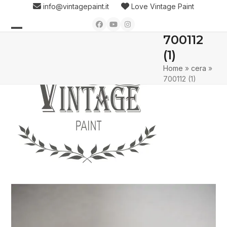
Skip
info@vintagepaint.it
Love Vintage Paint
to
Facebook
YouTube
Instagram
content
700112
Open
Close
(1)
mobile
mobile
Home
»
cera
»
menu
menu
700112 (1)