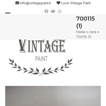
Skip
info@vintagepaint.it
Love Vintage Paint
to
Facebook
YouTube
Instagram
content
700115
Open
Close
(1)
mobile
mobile
Home
»
cera
»
menu
menu
700115 (1)