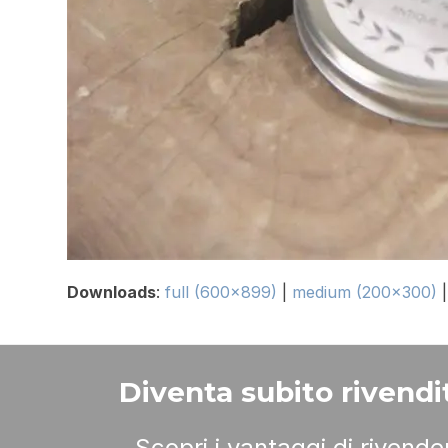
Downloads
:
full (600x899)
|
medium (200x300)
Diventa subito rivendit
Scopri i vantaggi di rivend