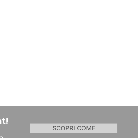
t!
SCOPRI COME
o