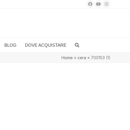
Facebook
YouTube
Instagram
BLOG
DOVE ACQUISTARE
Home
»
cera
»
700153 (1)