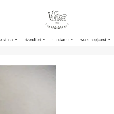
e si usa
rivenditori
chi siamo
workshop|corsi