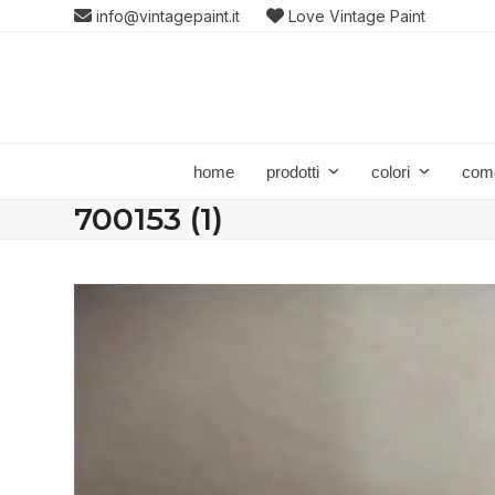
Skip
info@vintagepaint.it
Love Vintage Paint
to
content
home
prodotti
colori
com
700153 (1)