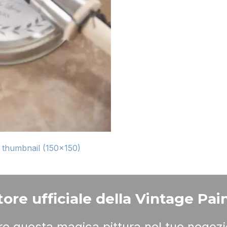
|
thumbnail (150x150)
ore ufficiale della Vintage Pain
ere questa magica pittura nel tuo negozi