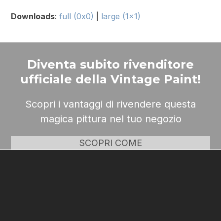
Downloads
:
full (0x0)
|
large (1x1)
Diventa subito rivenditore
ufficiale della Vintage Paint!
Scopri i vantaggi di rivendere questa
magica pittura nel tuo negozio
SCOPRI COME