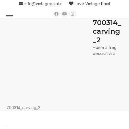
Skip
info@vintagepaint.it
Love Vintage Paint
to
Facebook
YouTube
Instagram
content
700314_
Open
Close
carving
mobile
mobile
_2
menu
menu
Home
»
fregi
decorativi
»
700314_carving_2