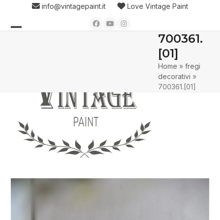
Skip
info@vintagepaint.it
Love Vintage Paint
to
Facebook
YouTube
Instagram
content
700361.
Open
Close
[01]
mobile
mobile
Home
»
fregi
menu
menu
decorativi
»
700361.[01]