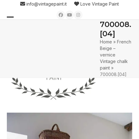
Skip
info@vintagepaint.it
Love Vintage Paint
to
Facebook
YouTube
Instagram
content
700008.
Open
Close
[04]
mobile
mobile
Home
»
French
menu
menu
Beige –
vernice
Vintage chalk
paint
»
700008.[04]