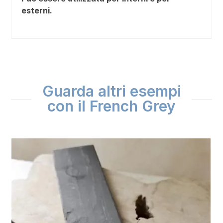
esterni.
Guarda altri esempi
con il French Grey
Use
the
left
and
right
arrow
keys