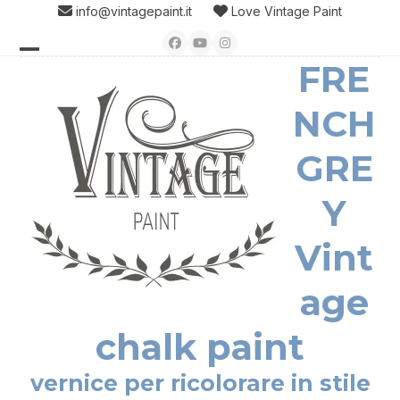
Skip
info@vintagepaint.it
Love Vintage Paint
to
Facebook
YouTube
Instagram
content
FRE
Open
Close
mobile
mobile
NCH
menu
menu
GRE
Y
Vint
age
chalk paint
vernice per ricolorare in stile