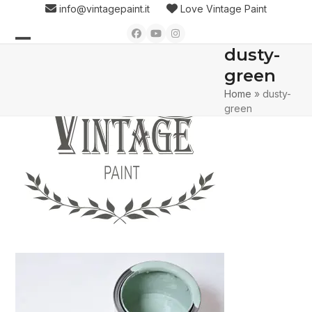
Skip
info@vintagepaint.it
Love Vintage Paint
to
Facebook
YouTube
Instagram
content
dusty-
Open
Close
green
mobile
mobile
Home
»
dusty-
menu
menu
green