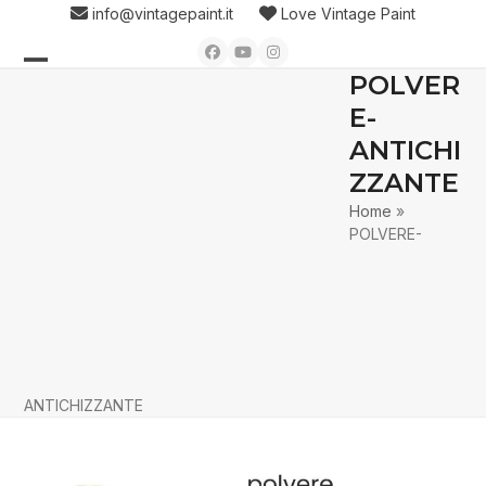
Skip
info@vintagepaint.it
Love Vintage Paint
to
Facebook
YouTube
Instagram
content
POLVER
Open
Close
E-
mobile
mobile
ANTICHI
menu
menu
ZZANTE
Home
»
POLVERE-
ANTICHIZZANTE