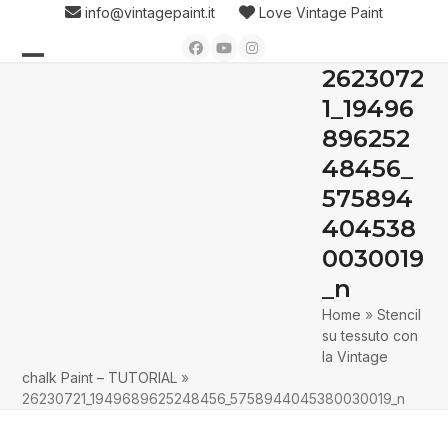
Skip
info@vintagepaint.it
Love Vintage Paint
to
Facebook
YouTube
Instagram
content
2623072
Open
Close
1_19496
mobile
mobile
896252
menu
menu
48456_
575894
404538
0030019
_n
Home
»
Stencil
su tessuto con
la Vintage
chalk Paint – TUTORIAL
»
26230721_1949689625248456_5758944045380030019_n