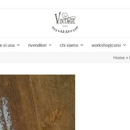
e si usa
rivenditori
chi siamo
workshop|corsi
Home
»