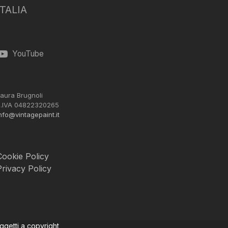
ITALIA
YouTube
aura Brugnoli
.IVA 04822320265
nfo@vintagepaint.it
Cookie Policy
Privacy Policy
oggetti a copyright