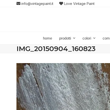
Skip
info@vintagepaint.it
Love Vintage Paint
to
content
home
prodotti
colori
com
IMG_20150904_160823