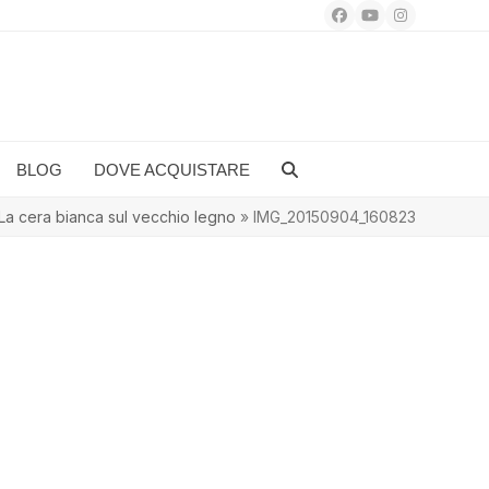
Facebook
YouTube
Instagram
BLOG
DOVE ACQUISTARE
La cera bianca sul vecchio legno
»
IMG_20150904_160823