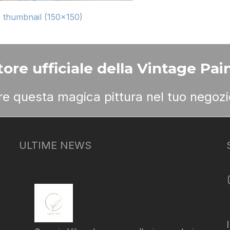
|
thumbnail (150x150)
ore ufficiale della Vintage Pain
ere questa magica pittura nel tuo negozi
ULTIME NEWS