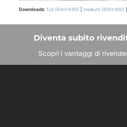
Downloads
:
full (640x640)
|
medium (300x300)
Diventa subito rivendit
Scopri i vantaggi di rivend