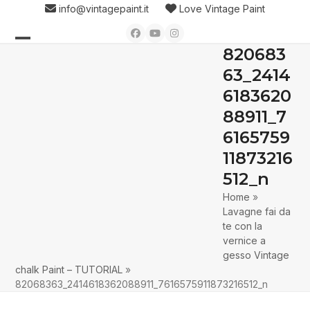
Skip
info@vintagepaint.it
Love Vintage Paint
to
Facebook
YouTube
Instagram
content
820683
Open
Close
63_2414
mobile
mobile
6183620
menu
menu
88911_7
6165759
11873216
512_n
Home
»
Lavagne fai da
te con la
vernice a
gesso Vintage
chalk Paint – TUTORIAL
»
82068363_2414618362088911_7616575911873216512_n