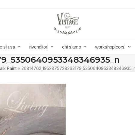
e si usa
rivenditori
chi siamo
workshop|corsi
179_5350640953348346935_n
alk Paint
»
26814762_1952875728263179_5350640953348346935_