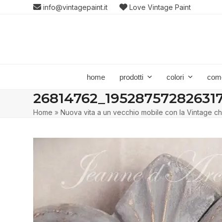
Skip
info@vintagepaint.it
Love Vintage Paint
to
content
home
prodotti
colori
com
26814762_1952875728263
Home
»
Nuova vita a un vecchio mobile con la Vintage ch