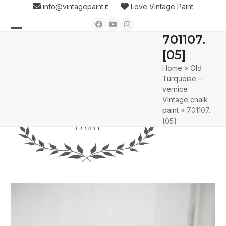
Skip
info@vintagepaint.it
Love Vintage Paint
to
Facebook
YouTube
Instagram
content
701107.
Open
Close
[05]
mobile
mobile
Home
»
Old
menu
menu
Turquoise –
vernice
Vintage chalk
paint
»
701107.
[05]