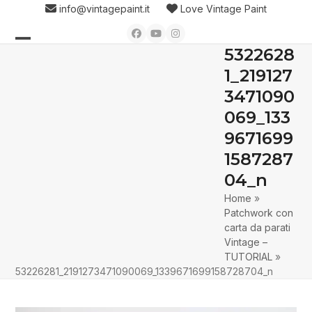
Skip
info@vintagepaint.it
Love Vintage Paint
to
Facebook
YouTube
Instagram
content
5322628
Open
Close
1_219127
mobile
mobile
3471090
menu
menu
069_133
9671699
1587287
04_n
Home
»
Patchwork con
carta da parati
Vintage –
TUTORIAL
»
53226281_2191273471090069_1339671699158728704_n