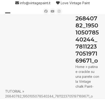
Skip
info@vintagepaint.it
Love Vintage Paint
to
Facebook
YouTube
Instagram
content
268407
Open
Close
82_1950
mobile
mobile
1050785
menu
menu
40244_
7811223
7051971
69671_o
Home
»
patina
e crackle su
una parete con
la Vintage
chalk Paint-
TUTORIAL
»
26840782_1950105078540244_7811223705197169671_o