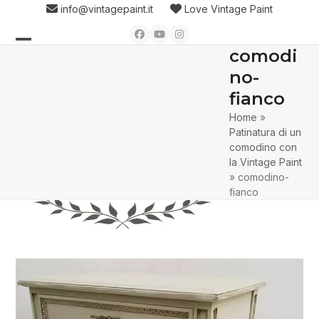
Skip
info@vintagepaint.it
Love Vintage Paint
to
Facebook
YouTube
Instagram
content
comodi
Open
Close
no-
mobile
mobile
fianco
menu
menu
Home
»
Patinatura di un
comodino con
la Vintage Paint
»
comodino-
fianco