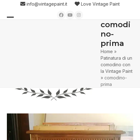
Skip
info@vintagepaint.it
Love Vintage Paint
to
Facebook
YouTube
Instagram
content
comodi
Open
Close
no-
mobile
mobile
prima
menu
menu
Home
»
Patinatura di un
comodino con
la Vintage Paint
»
comodino-
prima