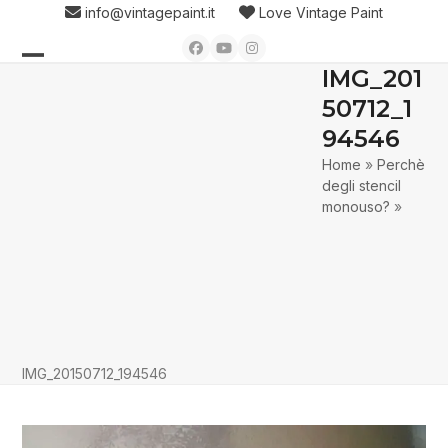
Skip
info@vintagepaint.it
Love Vintage Paint
to
Facebook
YouTube
Instagram
content
IMG_201
Open
Close
50712_1
mobile
mobile
94546
menu
menu
Home
»
Perchè
degli stencil
monouso?
»
IMG_20150712_194546