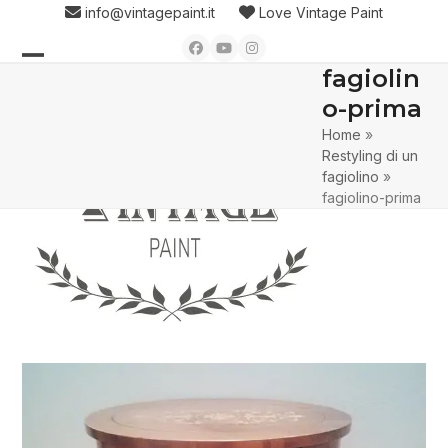
Skip
info@vintagepaint.it
Love Vintage Paint
to
Facebook
YouTube
Instagram
content
fagiolin
Open
Close
o-prima
mobile
mobile
Home
»
menu
menu
Restyling di un
fagiolino
»
fagiolino-prima