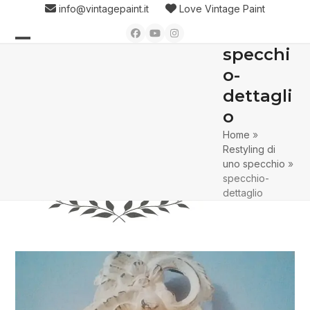
Skip
info@vintagepaint.it
Love Vintage Paint
to
Facebook
YouTube
Instagram
content
specchi
Open
Close
o-
mobile
mobile
dettagli
menu
menu
o
Home
»
Restyling di
uno specchio
»
specchio-
dettaglio