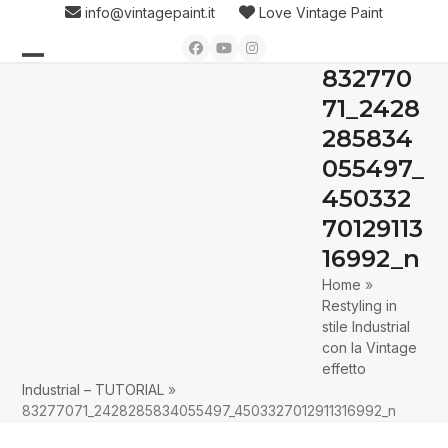
Skip
info@vintagepaint.it
Love Vintage Paint
to
Facebook
YouTube
Instagram
content
832770
Open
Close
71_2428
mobile
mobile
285834
menu
menu
055497_
450332
70129113
16992_n
Home
»
Restyling in
stile Industrial
con la Vintage
effetto
Industrial – TUTORIAL
»
83277071_2428285834055497_4503327012911316992_n