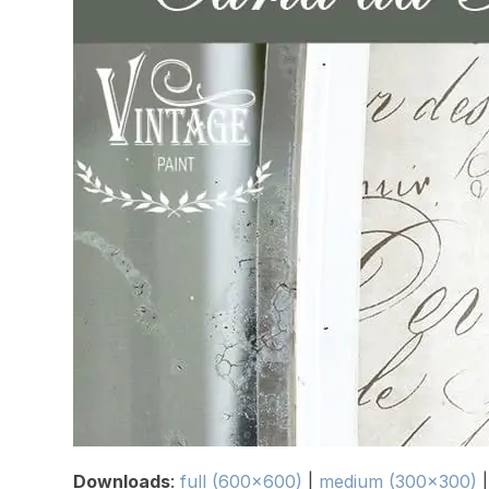
Downloads
:
full (600x600)
|
medium (300x300)