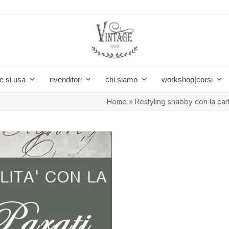
e si usa
rivenditori
chi siamo
workshop|corsi
Home
»
Restyling shabby con la car