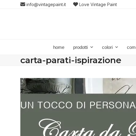
Skip
info@vintagepaint.it
Love Vintage Paint
to
content
home
prodotti
colori
com
carta-parati-ispirazione