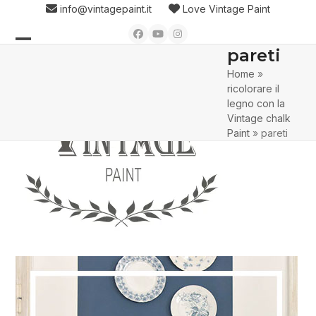
Skip
info@vintagepaint.it
Love Vintage Paint
to
Facebook
YouTube
Instagram
content
pareti
Open
Close
Home
»
mobile
mobile
ricolorare il
menu
menu
legno con la
Vintage chalk
Paint
»
pareti