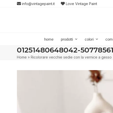
Skip
info@vintagepaint.it
Love Vintage Paint
to
content
home
prodotti
colori
com
01251480648042-5077856
Home
»
Ricolorare vecchie sedie con la vernice a gesso