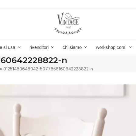
e si usa
rivenditori
chi siamo
workshop|corsi
160642228822-n
»
01251480648042-5077856160642228822-n