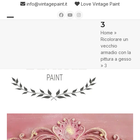
Skip
info@vintagepaint.it
Love Vintage Paint
to
Facebook
YouTube
Instagram
content
3
Open
Close
Home
»
mobile
mobile
Ricolorare un
menu
menu
vecchio
armadio con la
pittura a gesso
»
3