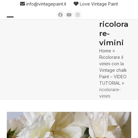
Skip
info@vintagepaint.it
Love Vintage Paint
to
Facebook
YouTube
Instagram
content
ricolora
Open
Close
re-
mobile
mobile
vimini
menu
menu
Home
»
Ricolorare il
vimini con la
Vintage chalk
Paint – VIDEO
TUTORIAL
»
ricolorare-
vimini