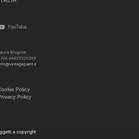
ITALIA
YouTube
aura Brugnoli
.IVA 04822320265
nfo@vintagepaint.it
Cookie Policy
Privacy Policy
oggetti a copyright