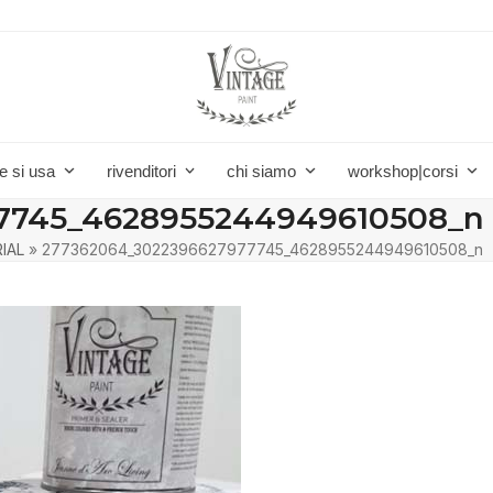
e si usa
rivenditori
chi siamo
workshop|corsi
7745_4628955244949610508_n
RIAL
»
277362064_3022396627977745_4628955244949610508_n