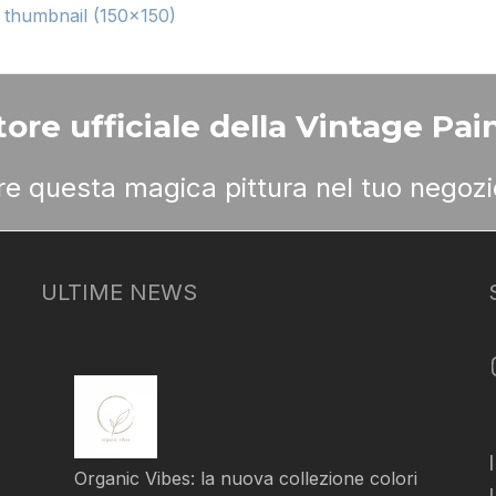
|
thumbnail (150x150)
ore ufficiale della Vintage Pain
ere questa magica pittura nel tuo negozi
ULTIME NEWS
Organic Vibes: la nuova collezione colori