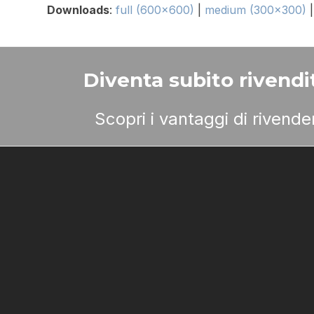
Downloads
:
full (600x600)
|
medium (300x300)
Diventa subito rivendit
Scopri i vantaggi di rivend