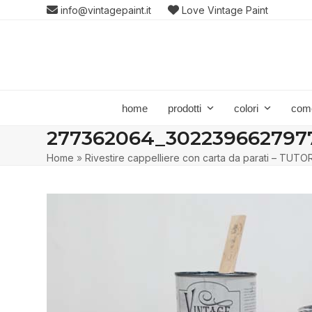
Skip
info@vintagepaint.it
Love Vintage Paint
to
content
home
prodotti
colori
com
277362064_302239662797
Home
»
Rivestire cappelliere con carta da parati – TUTO