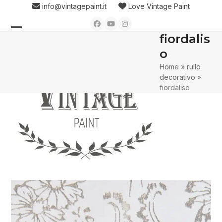
Skip
info@vintagepaint.it
Love Vintage Paint
to
Facebook
YouTube
Instagram
content
fiordalis
Open
Close
o
mobile
mobile
Home
»
rullo
menu
menu
decorativo
»
fiordaliso