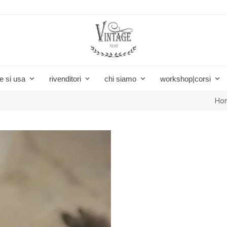
e si usa
rivenditori
chi siamo
workshop|corsi
Ho