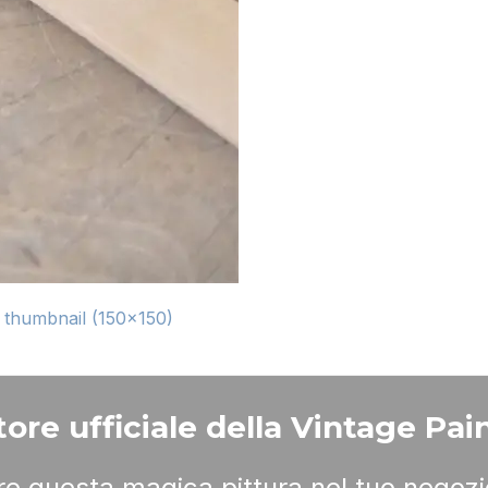
|
thumbnail (150x150)
ore ufficiale della Vintage Pain
ere questa magica pittura nel tuo negozi