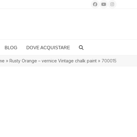
Facebook
YouTube
Instagram
BLOG
DOVE ACQUISTARE
me
»
Rusty Orange – vernice Vintage chalk paint
»
700015