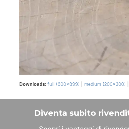
Downloads
:
full (600x899)
|
medium (200x300)
Diventa subito rivendit
Scopri i vantaggi di rivend