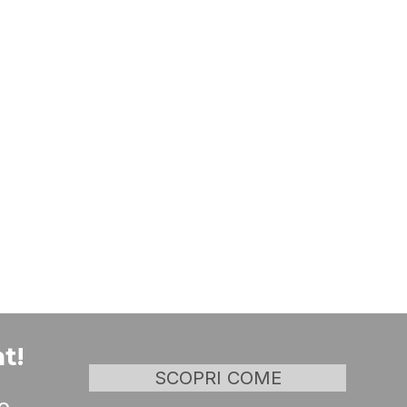
t!
SCOPRI COME
o