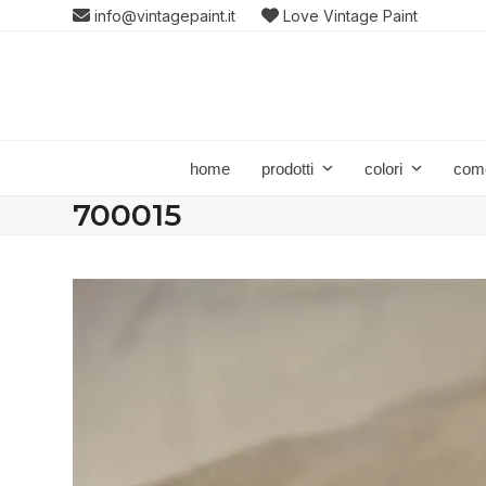
Skip
info@vintagepaint.it
Love Vintage Paint
to
content
home
prodotti
colori
com
700015