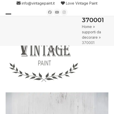
Skip
info@vintagepaint.it
Love Vintage Paint
to
Facebook
YouTube
Instagram
content
370001
Open
Close
Home
»
mobile
mobile
supporti da
menu
menu
decorare
»
370001