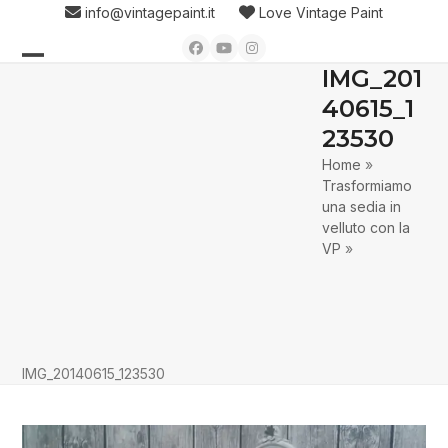
Skip
info@vintagepaint.it
Love Vintage Paint
to
Facebook
YouTube
Instagram
content
IMG_201
Open
Close
40615_1
mobile
mobile
23530
menu
menu
Home
»
Trasformiamo
una sedia in
velluto con la
VP
»
IMG_20140615_123530