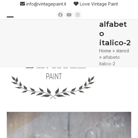
Skip
info@vintagepaint.it
Love Vintage Paint
to
Facebook
YouTube
Instagram
content
alfabet
Open
Close
o
mobile
mobile
italico-2
menu
menu
Home
»
stencil
»
alfabeto
italico-2