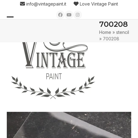
Skip
info@vintagepaint.it
Love Vintage Paint
to
Facebook
YouTube
Instagram
content
700208
Open
Close
Home
»
stencil
mobile
mobile
»
700208
menu
menu