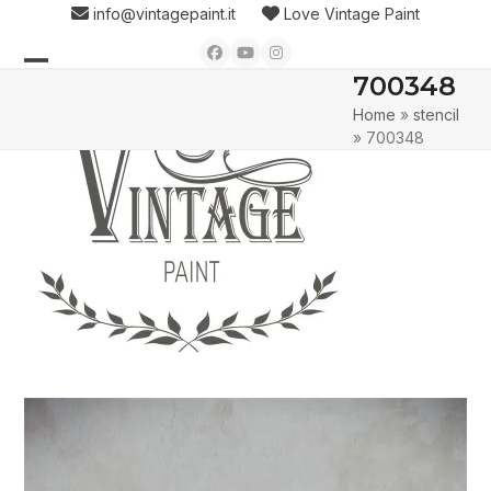
Skip
info@vintagepaint.it
Love Vintage Paint
to
Facebook
YouTube
Instagram
content
700348
Open
Close
Home
»
stencil
mobile
mobile
»
700348
menu
menu