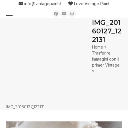
Skip
info@vintagepaint.it
Love Vintage Paint
to
Facebook
YouTube
Instagram
content
IMG_201
Open
Close
60127_12
mobile
mobile
2131
menu
menu
Home
»
Trasferire
immagini con il
primer Vintage
»
IMG_20160127_122131