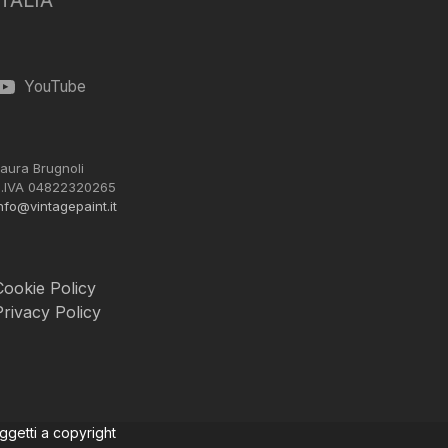
ITALIA
YouTube
aura Brugnoli
.IVA 04822320265
nfo@vintagepaint.it
Cookie Policy
Privacy Policy
oggetti a copyright