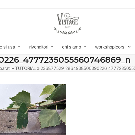
e si usa
rivenditori
chi siamo
workshop|corsi
0226_4777235055560746869_n
 parati – TUTORIAL
»
236877529_2864938500390226_4777235055