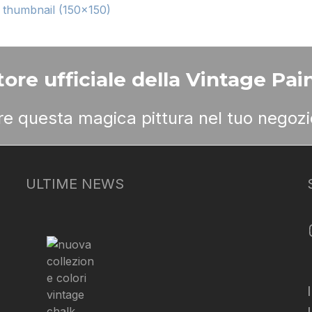
|
thumbnail (150x150)
ore ufficiale della Vintage Pain
ere questa magica pittura nel tuo negozi
ULTIME NEWS