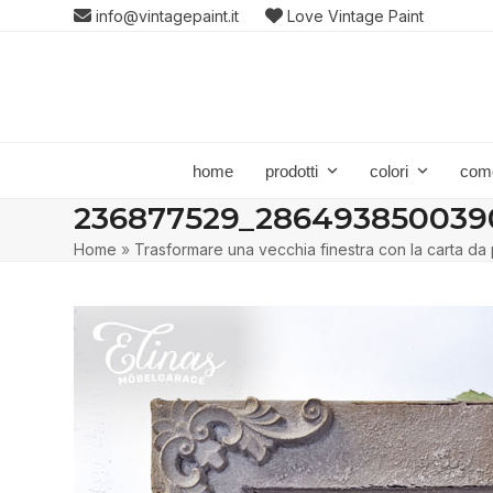
Skip
info@vintagepaint.it
Love Vintage Paint
to
content
home
prodotti
colori
com
236877529_286493850039
Home
»
Trasformare una vecchia finestra con la carta da