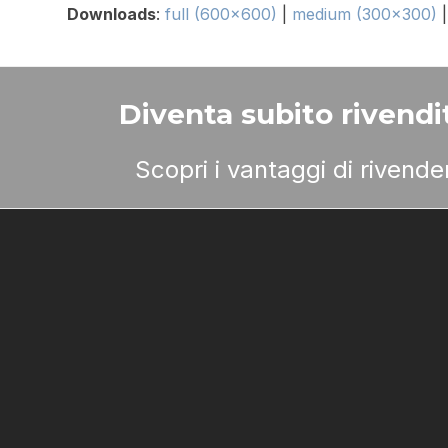
Downloads
:
full (600x600)
|
medium (300x300)
Diventa subito rivendit
Scopri i vantaggi di rivend