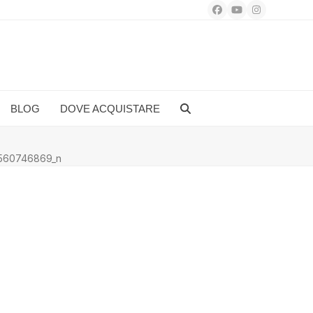
Facebook
YouTube
Instagram
BLOG
DOVE ACQUISTARE
560746869_n