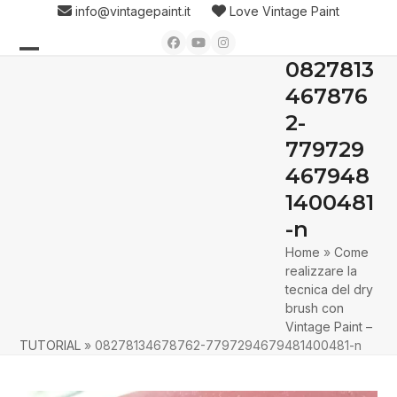
Skip
info@vintagepaint.it
Love Vintage Paint
to
Facebook
YouTube
Instagram
content
0827813
Open
Close
467876
mobile
mobile
2-
menu
menu
779729
467948
1400481
-n
Home
»
Come
realizzare la
tecnica del dry
brush con
Vintage Paint –
TUTORIAL
»
08278134678762-7797294679481400481-n