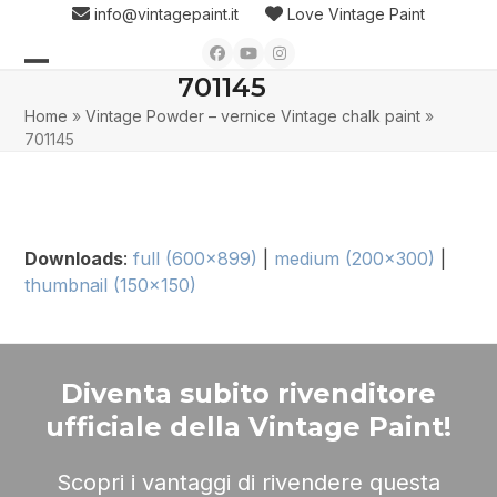
Skip
info@vintagepaint.it
Love Vintage Paint
to
Facebook
YouTube
Instagram
content
701145
Open
Close
Home
»
Vintage Powder – vernice Vintage chalk paint
»
mobile
mobile
701145
menu
menu
Downloads
:
full (600x899)
|
medium (200x300)
|
thumbnail (150x150)
Diventa subito rivenditore
ufficiale della Vintage Paint!
Scopri i vantaggi di rivendere questa