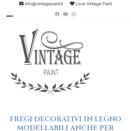
Skip
info@vintagepaint.it
Love Vintage Paint
to
Facebook
YouTube
Instagram
content
Open
Close
mobile
mobile
menu
menu
FREGI DECORATIVI IN LEGNO
MODELLABILI ANCHE PER