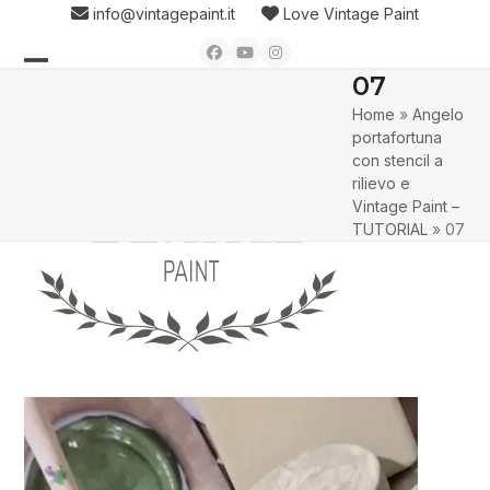
Skip
info@vintagepaint.it
Love Vintage Paint
to
Facebook
YouTube
Instagram
content
07
Open
Close
Home
»
Angelo
mobile
mobile
portafortuna
menu
menu
con stencil a
rilievo e
Vintage Paint –
TUTORIAL
»
07